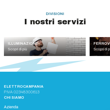
DIVISIONI
I nostri servizi
ILLUMINAZIONE
FERROV
Scopri di più
Scopri di p
ELETTROCAMPANIA
P.IVA 02348300613
CHI SIAMO
Azienda