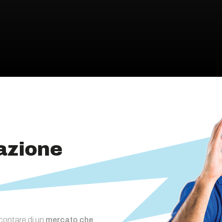
mazione
contare di un
mercato che