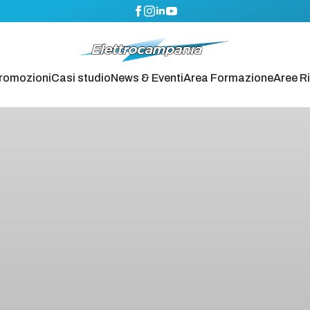
romozioni
Casi studio
News & Eventi
Area Formazione
Aree R