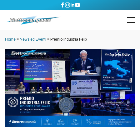
Home
■
News ed Eventi
■
Premio Industria Felix